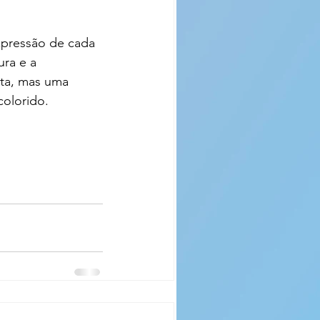
xpressão de cada 
ra e a 
ta, mas uma 
colorido.