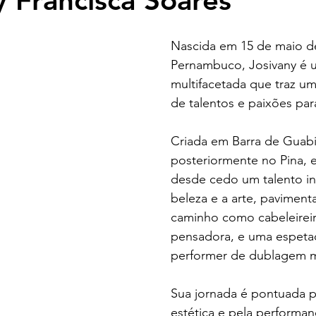
y Francisca Soares
Nascida em 15 de maio de
Pernambuco, Josivany é u
multifacetada que traz uma
de talentos e paixões pa
Criada em Barra de Guabi
posteriormente no Pina, 
desde cedo um talento in
beleza e a arte, paviment
caminho como cabeleireir
pensadora, e uma espetacu
performer de dublagem m
Sua jornada é pontuada pe
estética e pela performanc