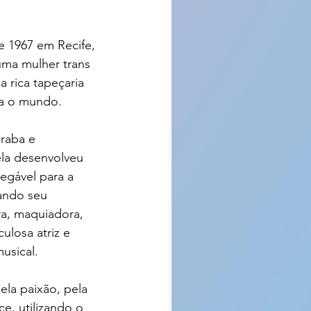
 1967 em Recife, 
ma mulher trans 
 rica tapeçaria 
ra o mundo. 
raba e 
ela desenvolveu 
egável para a 
ando seu 
a, maquiadora, 
losa atriz e 
usical.
la paixão, pela 
e, utilizando o 