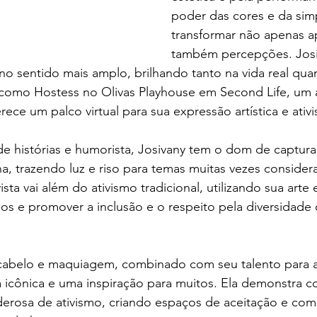
poder das cores e da simp
transformar não apenas a
também percepções. Josi
no sentido mais amplo, brilhando tanto na vida real qua
a como Hostess no Olivas Playhouse em Second Life, um
ece um palco virtual para sua expressão artística e ativ
 histórias e humorista, Josivany tem o dom de capturar
, trazendo luz e riso para temas muitas vezes consider
sta vai além do ativismo tradicional, utilizando sua arte
pos e promover a inclusão e o respeito pela diversidade
cabelo e maquiagem, combinado com seu talento para a
a icônica e uma inspiração para muitos. Ela demonstra 
erosa de ativismo, criando espaços de aceitação e com