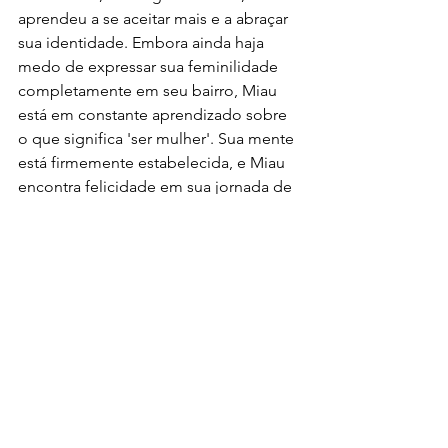
aprendeu a se aceitar mais e a abraçar 
sua identidade. Embora ainda haja 
medo de expressar sua feminilidade 
completamente em seu bairro, Miau 
está em constante aprendizado sobre 
o que significa 'ser mulher'. Sua mente 
está firmemente estabelecida, e Miau 
encontra felicidade em sua jornada de 
autodescoberta.
Miau sonha em voar alto, mas por 
enquanto, dar cada passo na direção 
de sua autenticidade já é uma grande 
conquista.
Foto: Arquivo pessoal
PERFIL NO INSTAGRAM