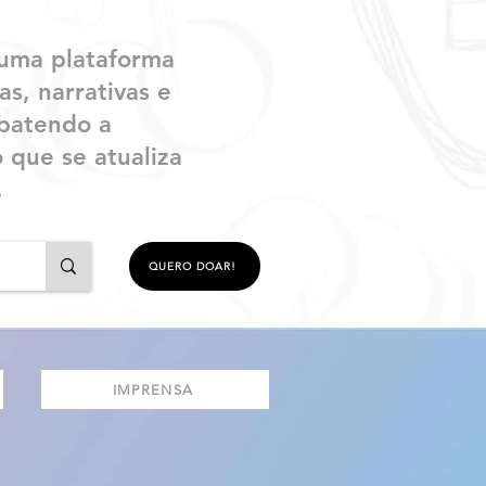
uma plataforma
as, narrativas e
mbatendo a
 que se atualiza
.
QUERO DOAR!
IMPRENSA