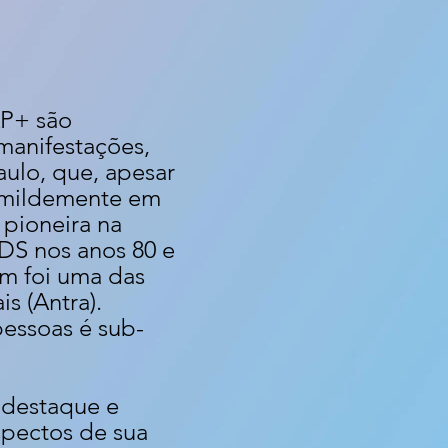
AP+ são
 manifestações,
ulo, que, apesar
umildemente em
 pioneira na
IDS nos anos 80 e
ém foi uma das
s (Antra).
pessoas é sub-
 destaque e
spectos de sua