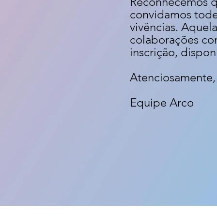
Reconhecemos que
convidamos todes
vivências. Aquel
colab
orações com
inscrição, dispo
Atenciosamente,
Equipe Arco