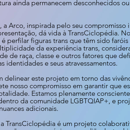
cultura ainda permanecem desconhecidos ou
, a Arco, inspirada pelo seu compromisso 
presentação, dá vida à TransCiclopédia. No
é perfilar figuras trans que têm sido faró
tiplicidade da experiência trans, conside
de de raça, classe e outros fatores que de
 identidades e seus atravessamentos.
 delinear este projeto em torno das vivênc
flete nosso compromisso em garantir que es
otalidade. Estamos plenamente consciente
 dentro da comunidade LGBTQIAP+, e proje
nuances adicionais.
 a TransCiclopédia é um projeto colaborati