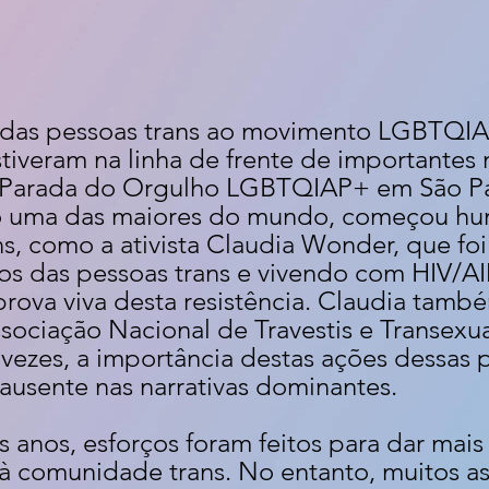
s das pessoas trans ao movimento LGBTQI
stiveram na linha de frente de importantes
 Parada do Orgulho LGBTQIAP+ em São Pa
do uma das maiores do mundo, começou h
ns, como a ativista Claudia Wonder, que foi
tos das pessoas trans e vivendo com HIV/A
rova viva desta resistência. Claudia tamb
ociação Nacional de Travestis e Transexuai
vezes, a importância destas ações dessas 
ausente nas narrativas dominantes.
 anos, esforços foram feitos para dar mais
 comunidade trans. No entanto, muitos a