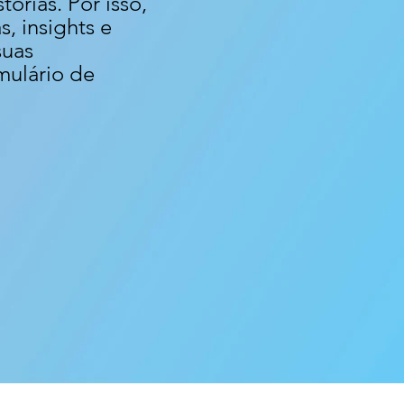
órias. Por isso,
, insights e
suas
mulário de