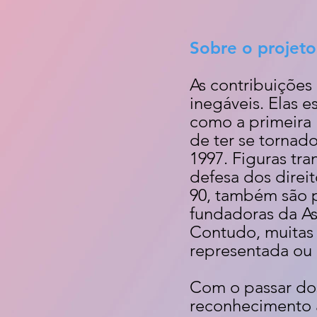
Sobre o projeto
As contribuiçõe
inegáveis. Elas e
como a primeira
de ter se torna
1997. Figuras tra
defesa dos direi
90, também são p
fundadoras da Ass
Contudo, muitas 
representada ou 
Com o passar dos
reconhecimento à