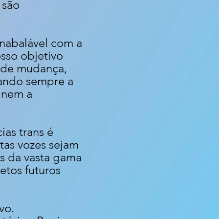
 são
inabalável com a
sso objetivo
is de mudança,
rando sempre a
finem a
ias trans é
tas vozes sejam
s da vasta gama
tos futuros
vo.