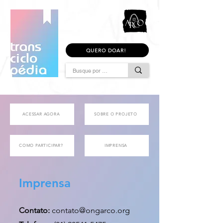
QUERO DOAR!
ACESSAR AGORA
SOBRE O PROJETO
COMO PARTICIPAR?
IMPRENSA
Imprensa
Contato:
contato@ongarco.org